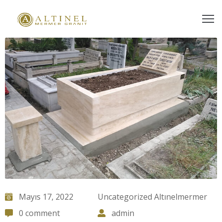
NASAYFA
AKKIMIZDA
RÜNLERİMİZ
İZMETLERİMİZ
ALERİ
EFERANSLARIMIZ
ATALOG
Mayıs 17, 2022
Uncategorized Altınelmermer
LOG
0 comment
admin